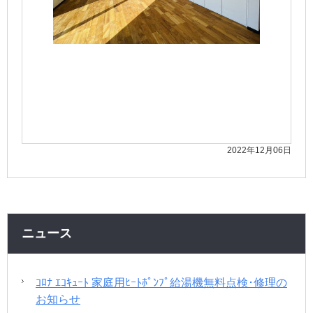
2022年12月06日
ニュース
ｺﾛﾅ ｴｺｷｭｰﾄ 家庭用ﾋｰﾄﾎﾟﾝﾌﾟ給湯機無料点検･修理の
お知らせ