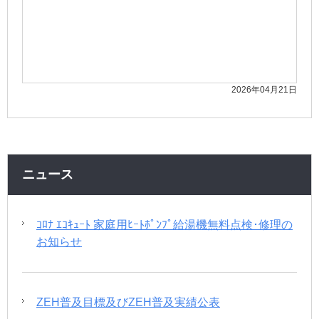
2026年04月21日
ニュース
ｺﾛﾅ ｴｺｷｭｰﾄ 家庭用ﾋｰﾄﾎﾟﾝﾌﾟ給湯機無料点検･修理の
お知らせ
ZEH普及目標及びZEH普及実績公表